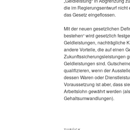
„Geldleistung“ in Abgrenzung z
die im Regierungsentwurf nicht 
das Gesetz eingeflossen.
Mit der neuen gesetzlichen Defi
bestehen“ wird gesetzlich fest
Geldleistungen, nachträgliche 
andere Vorteile, die auf einen G
Zukunftssicherungsleistungen 
Geldleistungen sind. Gutschein
qualifizieren, wenn der Ausstell
dessen Waren oder Dienstleist
Voraussetzung ist aber, dass si
Arbeitslohn gewährt werden (al
Gehaltsumwandlungen).
Beitragsnavigation
ZURÜCK