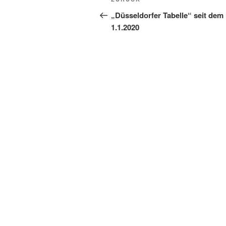
Vorheriger
Beitrag
„Düsseldorfer Tabelle“
seit dem
1.1.2020