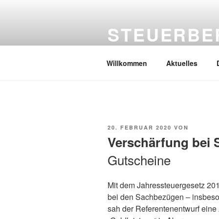
Zum
Inhalt
STEUERBER
springen
Vertrauen durch Kompetenz und
Willkommen
Aktuelles
VERÖFFENTLICHT
20. FEBRUAR 2020
VON
AM
Verschärfung bei
Gutscheine
Mit dem Jahressteuergesetz 20
bei den Sachbezügen – insbeson
sah der Referentenentwurf eine 