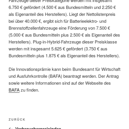
Fahrzeuge dieser Preiskategorie werden mit insgesamt
6.750 € gefördert (4.500 € aus Bundesmitteln und 2.250 €
als Eigenanteil des Herstellers). Liegt der Nettolistenpreis
bei über 40.000 €, ergibt sich für Batterieelektro- und
Brennstoffzellenfahrzeuge eine Förderung von 7.500 €
(5.000 € aus Bundesmitteln plus 2.500 € als Eigenanteil des
Herstellers). Plug-in-Hybrid-Fahrzeuge dieser Preisklasse
werden mit insgesamt 5.625 € gefördert (3.750 € aus
Bundesmitteln plus 1.875 € als Eigenanteil des Herstellers).
Die Innovationsprämie kann beim Bundesamt für Wirtschaft
und Ausfuhrkontrolle (BAFA) beantragt werden. Der Antrag
sowie weitere Informationen sind auf der Webseite des
BAFA
zu finden.
Beitragsnavigation
Vorheriger
ZURÜCK
Beitrag
Verbraucherpreisindex