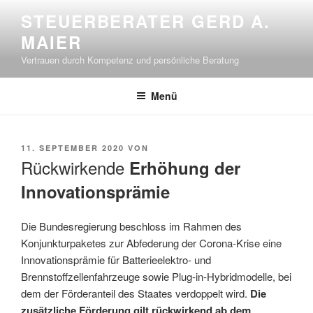
Zum
STEUERBERATER GERD A.
Inhalt
MAIER
springen
Vertrauen durch Kompetenz und persönliche Beratung
Menü
VERÖFFENTLICHT
11. SEPTEMBER 2020
VON
AM
Rückwirkende
Erhöhung der
Innovationsprämie
Die Bundesregierung beschloss im Rahmen des
Konjunkturpaketes zur Abfederung der Corona-Krise eine
Innovationsprämie für Batterieelektro- und
Brennstoffzellenfahrzeuge sowie Plug-in-Hybridmodelle, bei
dem der Förderanteil des Staates verdoppelt wird.
Die
zusätzliche Förderung gilt rückwirkend ab dem