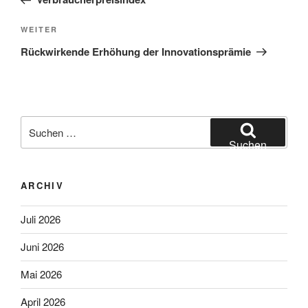
Nächster
WEITER
Beitrag
Rückwirkende
Erhöhung der Innovationsprämie
Suchen
nach:
Suchen
ARCHIV
Juli 2026
Juni 2026
Mai 2026
April 2026